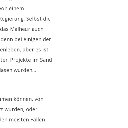
 von einem
egierung. Selbst die
 das Malheur auch
 denn bei einigen der
nleben, aber es ist
sten Projekte im Sand
eblasen wurden…
immen können, von
rt wurden, oder
den meisten Fällen