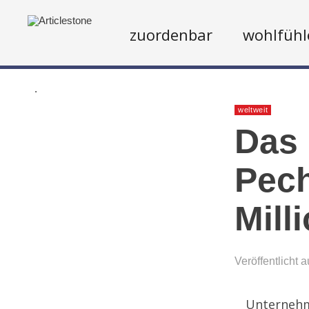
zuordenbar
wohlfühl
.
weltweit
Das 
Pec
Mill
Veröffentlicht 
Unternehm