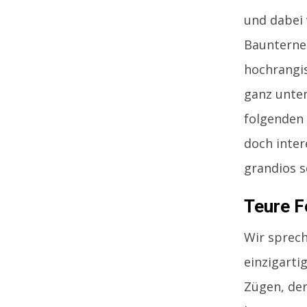
und dabei 
Baunterneh
hochrangi
ganz unten
folgenden 
doch inter
grandios s
Teure F
Wir sprech
einzigarti
Zügen, der