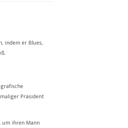
n, indem er Blues,
eß.
ografische
emaliger Präsident
ut, um ihren Mann