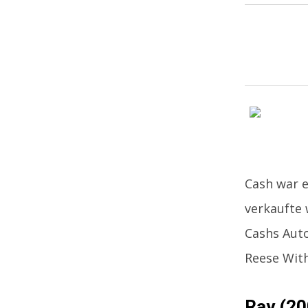
Cash war e
verkaufte 
Cashs Auto
Reese With
Ray (20