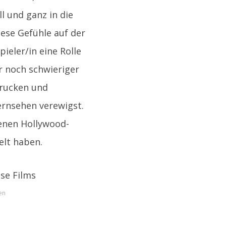
ll und ganz in die
iese Gefühle auf der
ieler/in eine Rolle
r noch schwieriger
drucken und
Fernsehen verewigst.
denen Hollywood-
elt haben.
en